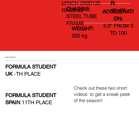
R:
LYNCH 200D135
CHASSIS:
40 kW
RAGS x2
ACCELERATI
STEEL TUBE
ON:
FRAME
3,9" FROM 0
WEIGHT:
TO 100
200 kg
ACHIEVEMENTS
FORMULA STUDENT
UK
-TH PLACE
Check out these two short
videos to get a sneak peek
FORMULA STUDENT
of the season!
SPAIN
11TH PLACE