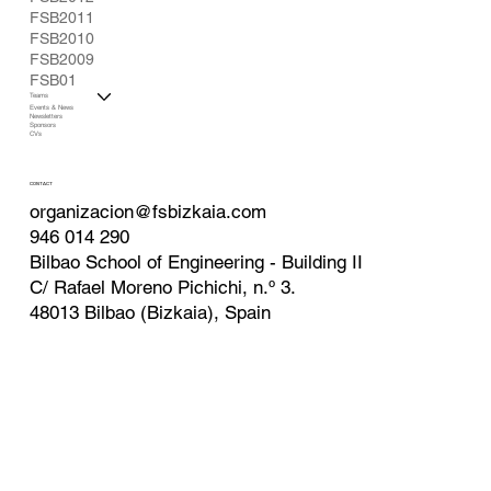
FSB2011
FSB2010
FSB2009
FSB01
Teams
Events & News
Newsletters
Sponsors
CVs
CONTACT
organizacion@fsbizkaia.com
946 014 290
Bilbao School of Engineering - Building II
C/ Rafael Moreno Pichichi, n.º 3.
48013 Bilbao (Bizkaia), Spain